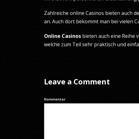
Zahlreiche online Casinos bieten auch d
an. Auch dort bekommt man bei vielen C
Online Casinos
bieten auch eine Reihe 
welche zum Teil sehr praktisch und einfa
Leave a Comment
Kommentar