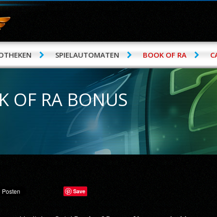
LOTHEKEN
SPIELAUTOMATEN
BOOK OF RA
C
K OF RA BONUS
Save